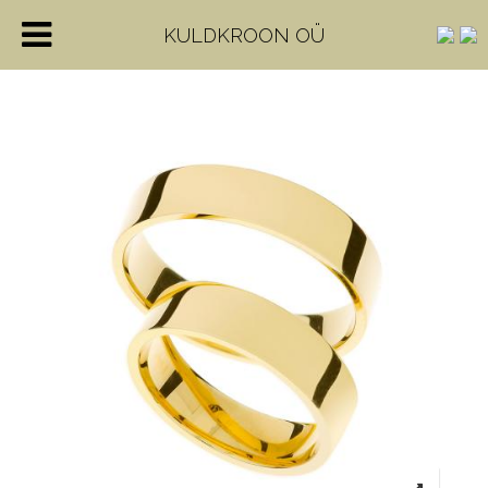
KULDKROON OÜ