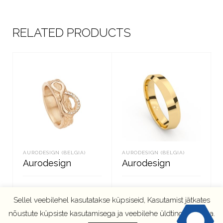
RELATED PRODUCTS
AURODESIGN (BELGIA)
AURODESIGN (BELGIA)
Aurodesign
Aurodesign
Sellel veebilehel kasutatakse küpsiseid, Kasutamist jätkates
LOE EDASI
LOE EDASI
nõustute küpsiste kasutamisega ja veebilehe üldtingimustega.