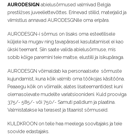
AURODESIGN
abielusõrmused valmivad Belgia
prestiižses juveeliettevõttes. Erinevad stiilid, materjalid ja
viimistlus annavad AURODESGNile oma eripära.
AURODESGN-i sõrmus on lisaks oma esteetilisele
küljele ka mugav ning tavapärasel kasutatamisel ei kao
ükski teemant. Siin saate valida abielusõrmuse, mis
sobib kõige paremini teie maitse, elustiili ja isikupäraga.
AURODESGN võimaldab ka personaalsete sõrmuste
kujundamist, kuna kõik valmib oma töökojas käsitööna.
Peaaegu kõik on võimalik, alates lisateemantidest kuni
olemasolevate mudelite variatsioonideni. Kuld prooviga
375/- 585/- või 750/- Samuti palldium ja plaatina.
Valmistatakse ka terasest ja titaanist sõrmuseid.
KULDKROON on teile hea meelega soovitajaks ja teie
soovide edastajaks.