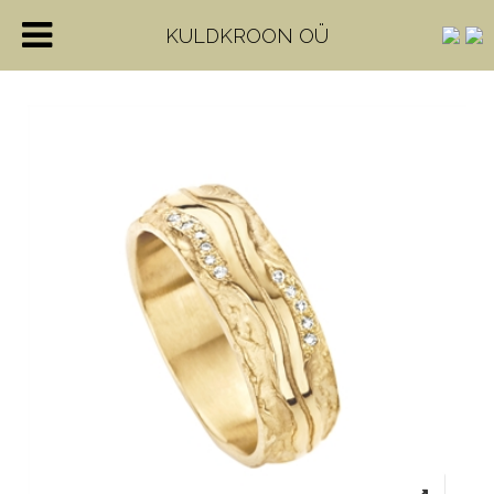
KULDKROON OÜ