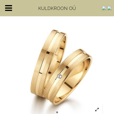
KULDKROON OÜ