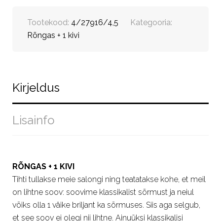
Tootekood:
4/27916/4,5
Kategooria:
Rõngas + 1 kivi
Kirjeldus
Lisainfo
RÕNGAS + 1 KIVI
Tihti tullakse meie salongi ning teatatakse kohe, et meil
on lihtne soov: soovime klassikalist sõrmust ja neiul
võiks olla 1 väike briljant ka sõrmuses. Siis aga selgub,
et see soov ei olegi nii lihtne. Ainuüksi klassikalisi