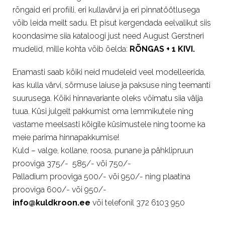
rõngaid eri profiili, eri kullavärvi ja eri pinnatöötlusega
võib leida meilt sadu. Et pisut kergendada eelvalikut siis
koondasime siia kataloogi just need August Gerstneri
mudelid, mille kohta võib õelda:
RÕNGAS + 1 KIVI.
Enamasti saab kõiki neid mudeleid veel modelleerida,
kas kulla värvi, sõrmuse laiuse ja paksuse ning teemanti
suurusega. Kõiki hinnavariante oleks võimatu siia välja
tuua. Küsi julgelt pakkumist oma lemmikutele ning
vastame meelsasti kõigile küsimustele ning toome ka
meie parima hinnapakkumise!
Kuld – valge, kollane, roosa, punane ja pähklipruun
prooviga 375/- 585/- või 750/-
Palladium prooviga 500/- või 950/- ning plaatina
prooviga 600/- või 950/-
info@kuldkroon.ee
või telefonil 372 6103 950