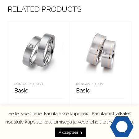
RELATED PRODUCTS
RÕNGAS + 1 KIVI
RÕNGAS + 1 KIVI
Basic
Basic
Sellel veebilehel kasutatakse küpsiseid, Kasutamist jätkates
LOE EDASI
LOE EDASI
nõustute küpsiste kasutamisega ja veebilehe üldtingimustega.
Aktsepteerin