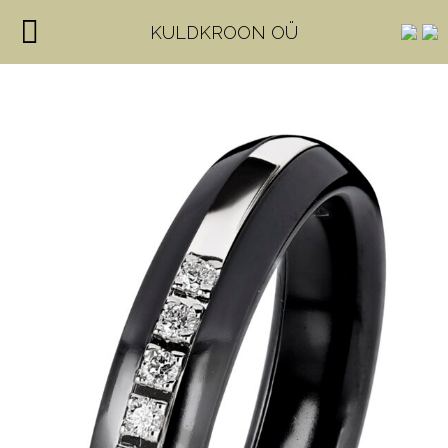
KULDKROON OÜ