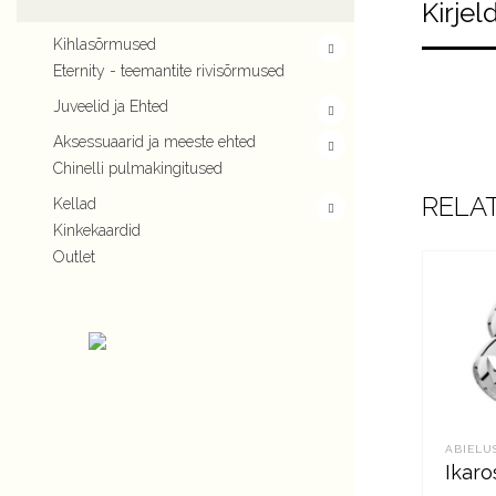
Kirjel
Kihlasõrmused
Eternity - teemantite rivisõrmused
Juveelid ja Ehted
Aksessuaarid ja meeste ehted
Chinelli pulmakingitused
RELA
Kellad
Kinkekaardid
Outlet
ABIELU
Ikaro