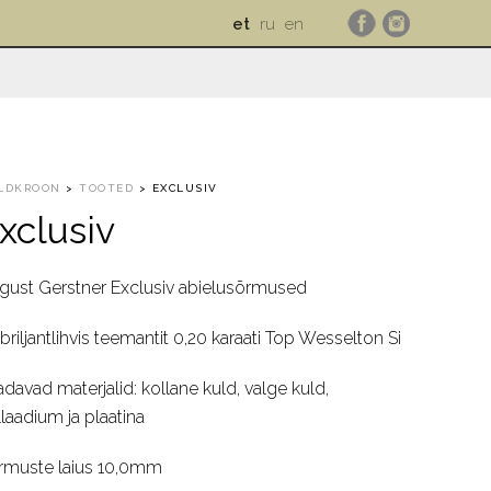
et
ru
en
LDKROON
>
TOOTED
>
EXCLUSIV
xclusiv
gust Gerstner Exclusiv abielusõrmused
briljantlihvis teemantit 0,20 karaati Top Wesselton Si
adavad materjalid: kollane kuld, valge kuld,
llaadium ja plaatina
rmuste laius 10,0mm