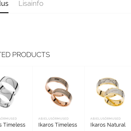
dus
Lisainfo
TED PRODUCTS
SÕRMUSED
ABIELUSÕRMUSED
ABIELUSÕRMUSED
s Timeless
Ikaros Timeless
Ikaros Natural