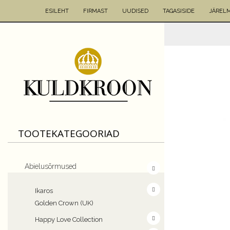
ESILEHT
FIRMAST
UUDISED
TAGASISIDE
JÄREL
TOOTEKATEGOORIAD
Abielusõrmused
Ikaros
Golden Crown (UK)
Happy Love Collection