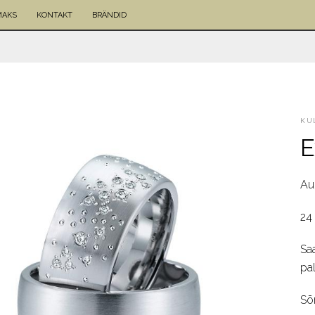
MAKS
KONTAKT
BRÄNDID
KU
E
Au
24 
Sa
pa
Sõ