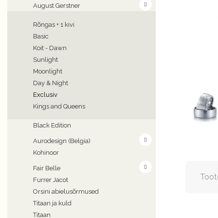
August Gerstner
Rõngas + 1 kivi
Basic
Koit - Dawn
Sunlight
Moonlight
Day & Night
Exclusiv
Kings and Queens
Black Edition
Aurodesign (Belgia)
Kohinoor
Fair Belle
Toot
Furrer Jacot
Orsini abielusõrmused
Titaan ja kuld
Titaan