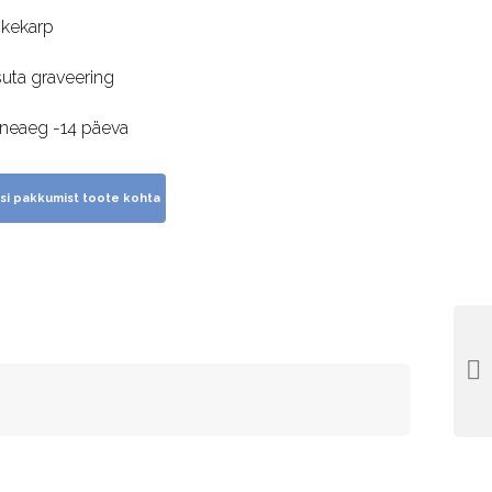
nkekarp
suta graveering
rneaeg -14 päeva