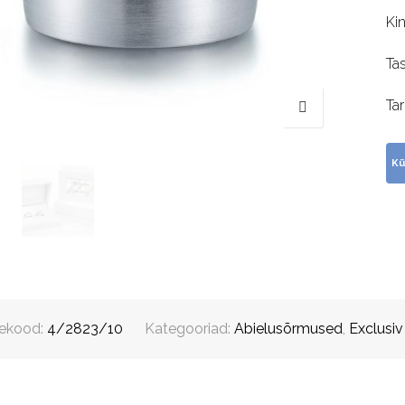
Ki
Ta
Ta
ekood:
4/2823/10
Kategooriad:
Abielusõrmused
,
Exclusiv