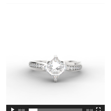
Videoesitaja
00:00
00:16