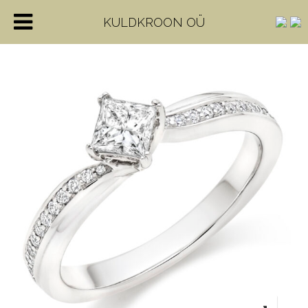
KULDKROON OÜ