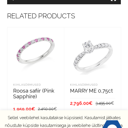
RELATED PRODUCTS
KIHLASÕRMUSED
KIHLASÕRMUSED
Roosa safiir (Pink
MARRY ME 0,75ct
Sapphire)
Algne
Curre
2,796.00
€
3,495.00
€
Algne
Current
1,959.00
€
2,450.00
€
hind
price
hind
price
oli:
is:
LISA KORVI
Sellel veebilehel kasutatakse küpsiseid, Kasutamist jätkates
oli:
is:
LISA KORVI
3,495.
2,796.
nõustute küpsiste kasutamisega ja veebilehe üldtingimustega.
2,450.00€.
1,959.00€.