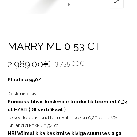
MARRY ME 0,53 CT
Algne
Current
2,989.00
€
3,735.00
€
hind
price
Plaatina 950/-
oli:
is:
Keskmine kivi:
3,735.00€.
2,989.00€.
Princess-lihvis keskmine looduslik teemant 0,34
ct E/SI1 (IGI sertifikaat )
Teised looduslikud teemantid kokku 0,20 ct F/VS
Briljandid kokku 0,54 ct
NB! Võimalik ka keskmise kiviga suuruses 0,50