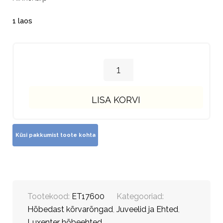
1 laos
LISA KORVI
Tootekood:
ET17600
Kategooriad:
Hõbedast kõrvarõngad
,
Juveelid ja Ehted
,
Luxenter hõbeehted