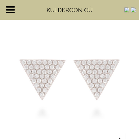
KULDKROON OÜ