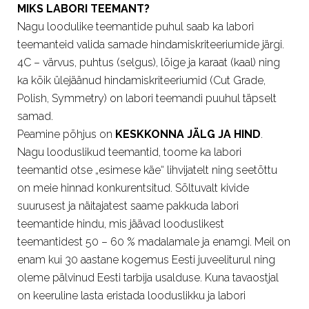
MIKS LABORI TEEMANT?
Nagu loodulike teemantide puhul saab ka labori
teemanteid valida samade hindamiskriteeriumide järgi.
4C – värvus, puhtus (selgus), lõige ja karaat (kaal) ning
ka kõik ülejäänud hindamiskriteeriumid (Cut Grade,
Polish, Symmetry) on labori teemandi puuhul täpselt
samad.
Peamine põhjus on
KESKKONNA JÄLG JA HIND
.
Nagu looduslikud teemantid, toome ka labori
teemantid otse „esimese käe“ lihvijatelt ning seetõttu
on meie hinnad konkurentsitud. Sõltuvalt kivide
suurusest ja näitajatest saame pakkuda labori
teemantide hindu, mis jäävad looduslikest
teemantidest 50 – 60 % madalamale ja enamgi. Meil on
enam kui 30 aastane kogemus Eesti juveeliturul ning
oleme pälvinud Eesti tarbija usalduse. Kuna tavaostjal
on keeruline lasta eristada looduslikku ja labori