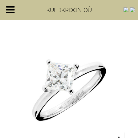
KULDKROON OÜ