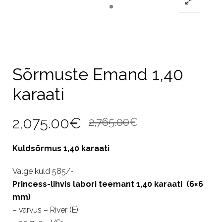
Sõrmuste Emand 1,40
karaati
Algne
Current
2,075.00
€
2,765.00
€
hind
price
Kuldsõrmus 1,40 karaati
oli:
is:
Valge kuld 585/-
2,765.00€.
2,075.00€.
Princess-lihvis labori teemant 1,40 karaati (6×6
mm)
– värvus – River (E)