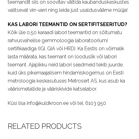
teemandit siis on soovitav vältida kaubanduskeskustes
valitsevat virr-varri ning leida just usaldusväärne müüja!
KAS LABORI TEEMANTID ON SERTIFITSEERITUD?
Kõik üle 0,50 karaadi labori teemantid on sõltumatu
rahvusvahelise gemmoloogia laboratooriumi
sertifikaadiga (IGI, GIA või HRD). Ka Eestis on võimalik
lasta määrata, kas teemant on looduslik või labori
teemant. Ajapikku neid labori seadmeid tekib juurde,
kuid üks pikemaajalisem hindamiskogemus on Eesti
metroloogia keskasutuses Metrosert AS, kus asub ka
väärismetallide ja vääriskivide katselabor.
Küsi lisa info@kuldkroon.ee või tel. 6103 950
RELATED PRODUCTS