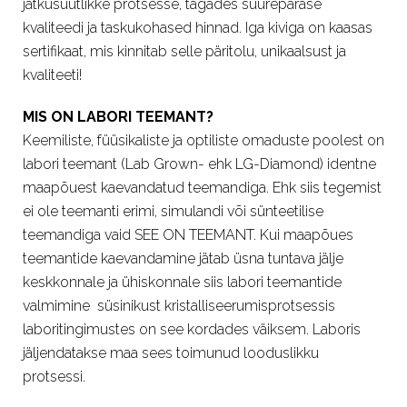
jätkusuutlikke protsesse, tagades suurepärase
kvaliteedi ja taskukohased hinnad. Iga kiviga on kaasas
sertifikaat, mis kinnitab selle päritolu, unikaalsust ja
kvaliteeti!
MIS ON LABORI TEEMANT?
Keemiliste, füüsikaliste ja optiliste omaduste poolest on
labori teemant (Lab Grown- ehk LG-Diamond) identne
maapõuest kaevandatud teemandiga. Ehk siis tegemist
ei ole teemanti erimi, simulandi või sünteetilise
teemandiga vaid SEE ON TEEMANT. Kui maapõues
teemantide kaevandamine jätab üsna tuntava jälje
keskkonnale ja ühiskonnale siis labori teemantide
valmimine süsinikust kristalliseerumisprotsessis
laboritingimustes on see kordades väiksem. Laboris
jäljendatakse maa sees toimunud looduslikku
protsessi.