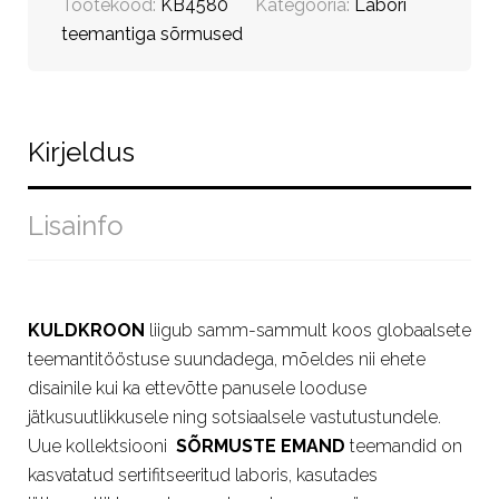
Tootekood:
KB4580
Kategooria:
Labori
teemantiga sõrmused
Kirjeldus
Lisainfo
KULDKROON
liigub samm-sammult koos globaalsete
teemantitööstuse suundadega, mõeldes nii ehete
disainile kui ka ettevõtte panusele looduse
jätkusuutlikkusele ning sotsiaalsele vastutustundele.
Uue kollektsiooni
SÕRMUSTE EMAND
teemandid on
kasvatatud sertifitseeritud laboris, kasutades