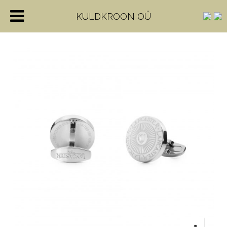
KULDKROON OÜ