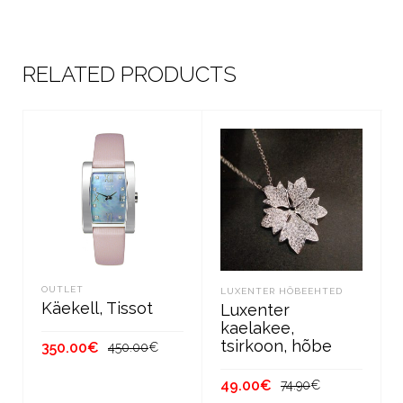
RELATED PRODUCTS
OUTLET
LUXENTER HÕBEEHTED
Käekell, Tissot
Luxenter
kaelakee,
tsirkoon, hõbe
Algne
Current
350.00
€
450.00
€
hind
price
Algne
Current
49.00
€
74.90
€
oli:
is:
LISA KORVI