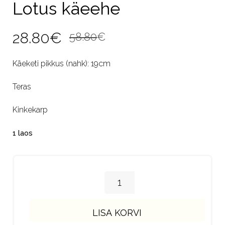
Lotus käeehe
Algne
Current
28.80
€
58.80
€
hind
price
Käeketi pikkus (nahk): 19cm
oli:
is:
Teras
58.80€.
28.80€.
Kinkekarp
1 laos
LISA KORVI