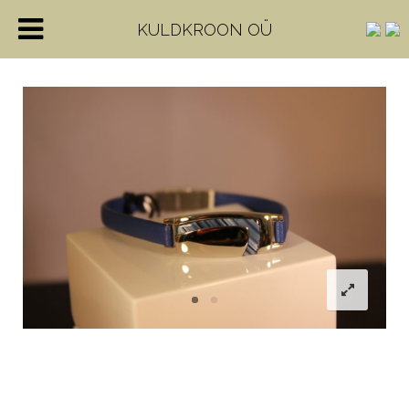
KULDKROON OÜ