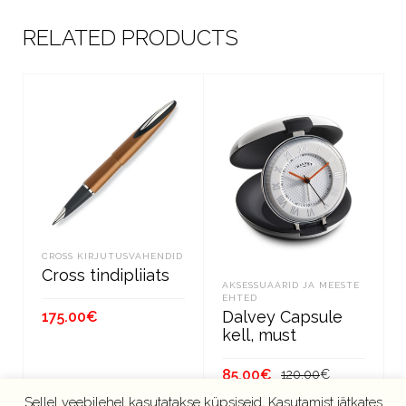
RELATED PRODUCTS
CROSS KIRJUTUSVAHENDID
Cross tindipliiats
AKSESSUAARID JA MEESTE
EHTED
Dalvey Capsule
175.00
€
kell, must
LISA KORVI
Algne
Current
85.00
€
120.00
€
hind
price
Sellel veebilehel kasutatakse küpsiseid, Kasutamist jätkates