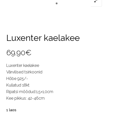
Luxenter kaelakee
69.90
€
Luxenter kaelakee
Värvilised tsirkoonid
Hõbe 925/-
Kullatud 18kt
Ripatsi mõõdud:1,5×1,0cm
Kee pikkus: 42-46cm
1 laos