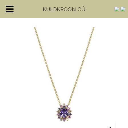
KULDKROON OÜ