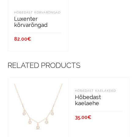
HÕBEDAST KÕRVARÕNGAD
Luxenter
kõrvarõngad
82.00
€
LISA KORVI
RELATED PRODUCTS
HÕBEDAST KAELAKEED
Hõbedast
kaelaehe
35.00
€
LISA KORVI