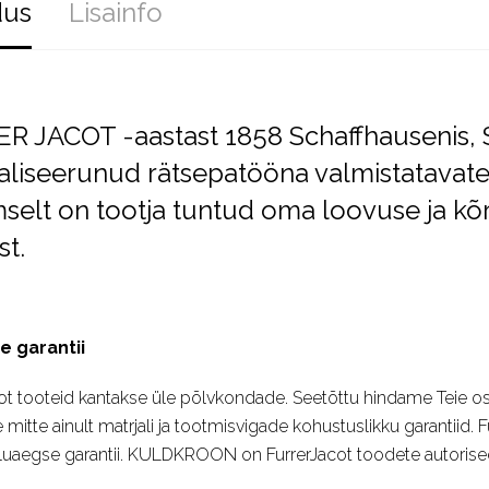
dus
Lisainfo
R JACOT -aastast 1858 Schaffhausenis, Sv
aliseerunud rätsepatööna valmistatavatel
mselt on tootja tuntud oma loovuse ja kõ
st.
e garantii
ot tooteid kantakse üle põlvkondade. Seetõttu hindame Teie ost
e mitte ainult matrjali ja tootmisvigade kohustuslikku garantiid
luaegse garantii. KULDKROON on FurrerJacot toodete autoriseer