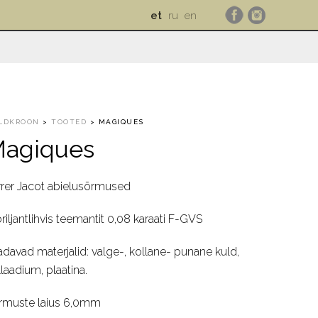
et
ru
en
LDKROON
>
TOOTED
>
MAGIQUES
agiques
rrer Jacot abielusõrmused
riljantlihvis teemantit 0,08 karaati F-GVS
adavad materjalid: valge-, kollane- punane kuld,
laadium, plaatina.
rmuste laius 6,0mm