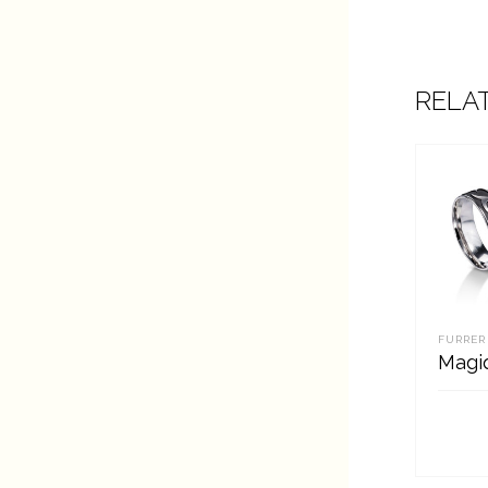
RELA
FURRER
Magi
LOE