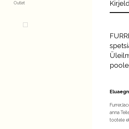
Kirjel
Outlet
FURRE
spetsi
Üleil
poole
Eluaegn
FurrerJac
anna Teil
tootele e