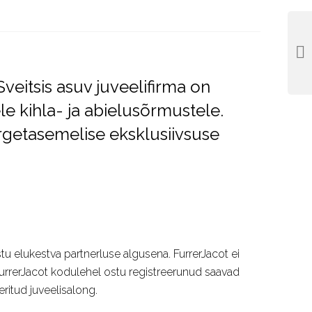
eitsis asuv juveelifirma on
e kihla- ja abielusõrmustele.
rgetasemelise eksklusiivsuse
u elukestva partnerluse algusena. FurrerJacot ei
. FurrerJacot kodulehel ostu registreerunud saavad
itud juveelisalong.