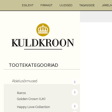
ESILEHT
FIRMAST
UUDISED
TAGASISIDE
JÄREL
TOOTEKATEGOORIAD
Abielusõrmused
Ikaros
Golden Crown (UK)
Happy Love Collection