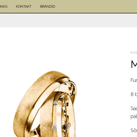
MAKS
KONTAKT
BRÄNDID
KU
M
Fu
8 b
Sa
pal
Sõ