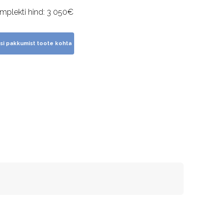
mplekti hind: 3 050€