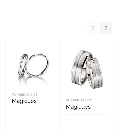
FURRER JACOT
FURRER 
Magiques
Magiq
FURRER JACOT
Magiques
LOE EDASI
LOE 
LOE EDASI