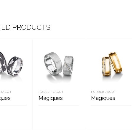
TED PRODUCTS
 JACOT
FURRER JACOT
FURRER JACOT
ques
Magiques
Magiques
 EDASI
LOE EDASI
LOE EDASI