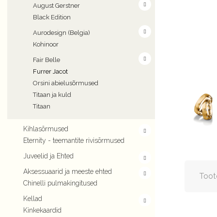
August Gerstner
Black Edition
Aurodesign (Belgia)
Kohinoor
Fair Belle
Furrer Jacot
Orsini abielusõrmused
Titaan ja kuld
Titaan
Kihlasõrmused
Eternity - teemantite rivisõrmused
Juveelid ja Ehted
Aksessuaarid ja meeste ehted
Toot
Chinelli pulmakingitused
Kellad
Kinkekaardid