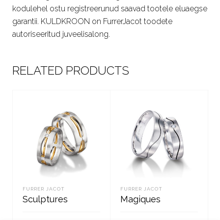
kodulehel ostu registreerunud saavad tootele eluaegse
garantii. KULDKROON on FurrerJacot toodete
autoriseeritud juveelisalong.
RELATED PRODUCTS
FURRER JACOT
FURRER JACOT
Sculptures
Magiques