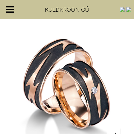
KULDKROON OÜ