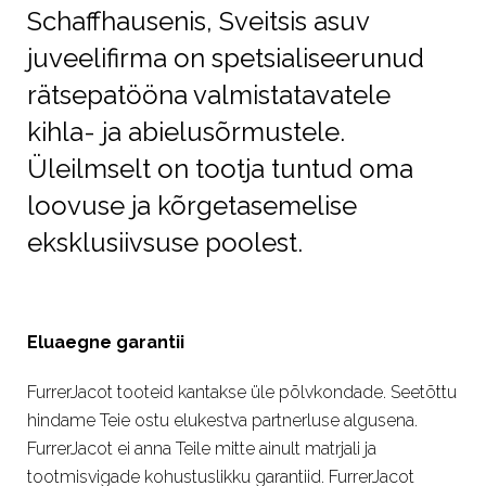
Schaffhausenis, Sveitsis asuv
juveelifirma on spetsialiseerunud
rätsepatööna valmistatavatele
kihla- ja abielusõrmustele.
Üleilmselt on tootja tuntud oma
loovuse ja kõrgetasemelise
eksklusiivsuse poolest.
Eluaegne garantii
FurrerJacot tooteid kantakse üle põlvkondade. Seetõttu
hindame Teie ostu elukestva partnerluse algusena.
FurrerJacot ei anna Teile mitte ainult matrjali ja
tootmisvigade kohustuslikku garantiid. FurrerJacot