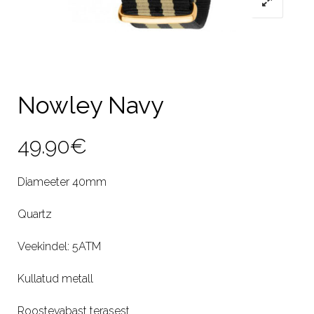
Nowley Navy
49.90
€
Diameeter 40mm
Quartz
Veekindel: 5ATM
Kullatud metall
Roostevabast terasest