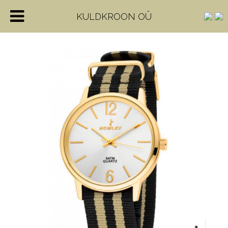
KULDKROON OÜ