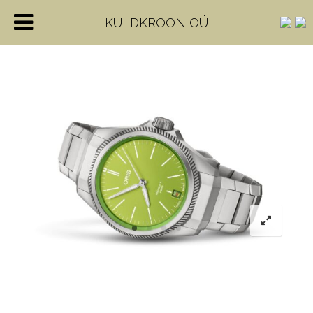
KULDKROON OÜ