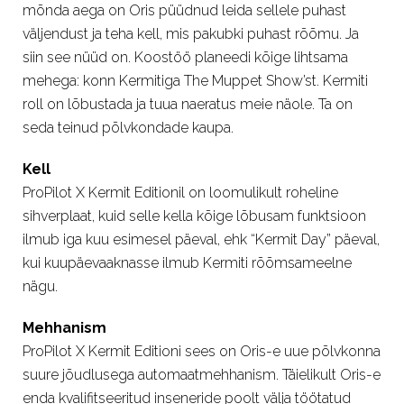
mõnda aega on Oris püüdnud leida sellele puhast
väljendust ja teha kell, mis pakubki puhast rõõmu. Ja
siin see nüüd on. Koostöö planeedi kõige lihtsama
mehega: konn Kermitiga The Muppet Show’st. Kermiti
roll on lõbustada ja tuua naeratus meie näole. Ta on
seda teinud põlvkondade kaupa.
Kell
ProPilot X Kermit Editionil on loomulikult roheline
sihverplaat, kuid selle kella kõige lõbusam funktsioon
ilmub iga kuu esimesel päeval, ehk “Kermit Day” päeval,
kui kuupäevaaknasse ilmub Kermiti rõõmsameelne
nägu.
Mehhanism
ProPilot X Kermit Editioni sees on Oris-e uue põlvkonna
suure jõudlusega automaatmehhanism. Täielikult Oris-e
enda kvalifitseeritud inseneride poolt välja töötatud