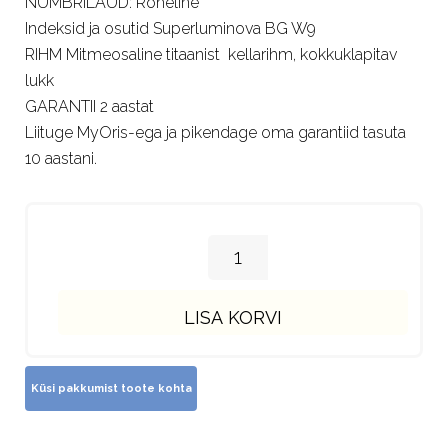
NUMBRILAUD: Roheline
Indeksid ja osutid Superluminova BG W9
RIHM Mitmeosaline titaanist kellarihm, kokkuklapitav
lukk
GARANTII 2 aastat
Liituge MyOris-ega ja pikendage oma garantiid tasuta
10 aastani.
LISA KORVI