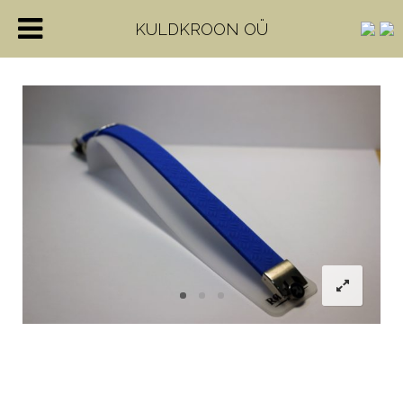
KULDKROON OÜ