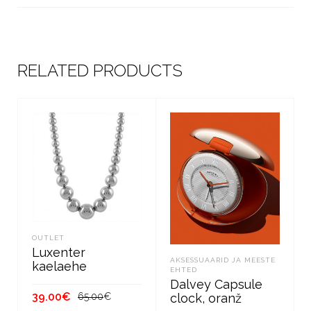
RELATED PRODUCTS
OUTLET
Luxenter
AKSESSUAARID JA MEESTE
kaelaehe
EHTED
Dalvey Capsule
Algne
Current
39.00
€
clock, oranž
65.00
€