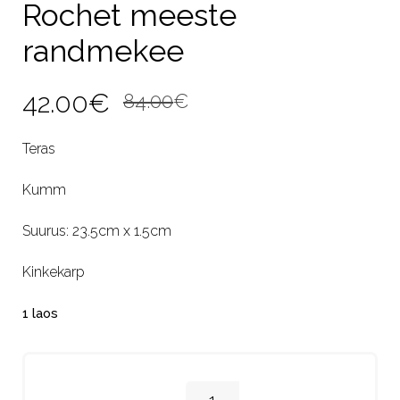
Rochet meeste
randmekee
Algne
Current
42.00
€
84.00
€
hind
price
Teras
oli:
is:
Kumm
84.00€.
42.00€.
Suurus: 23.5cm x 1.5cm
Kinkekarp
1 laos