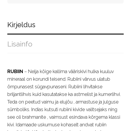
Kirjeldus
Lisainfo
RUBIIN
– Nelja kõige kallima vääriskivi hulka kuuluv
mineraal on korundi teisend. Rubiini värvus ulatub
õrnpunasest sügavpunaseni. Rubiini lihvitakse
briljantlihvis kuid kasutatakse ka astmelist ja kumerlihvi.
Teda on peetud vaimu ja elujõu , armastuse ja julguse
sümboliks. Indias kutsuti rubiini kivide valitsejaks ning
see oli brahmanite , vaimsust esindava kõrgema klassi
kivi. Idamaade uskumuse kohaselt andvat rubiin