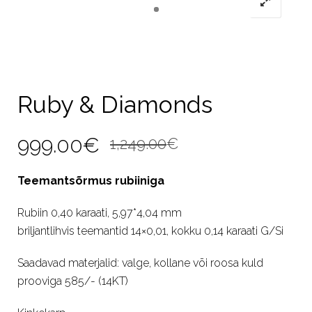
Ruby & Diamonds
Algne
Current
999.00
€
1,249.00
€
hind
price
Teemantsõrmus rubiiniga
oli:
is:
Rubiin 0,40 karaati, 5,97*4,04 mm
1,249.00€.
999.00€.
briljantlihvis teemantid 14×0,01, kokku 0,14 karaati G/Si
Saadavad materjalid: valge, kollane või roosa kuld
prooviga 585/- (14KT)