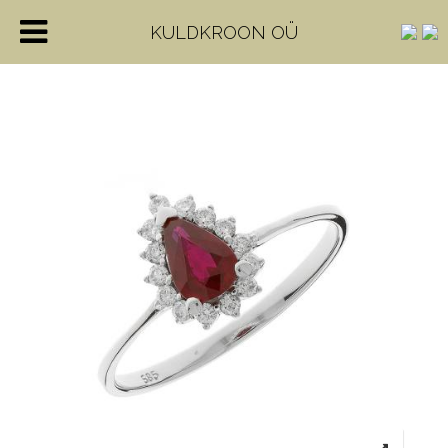
KULDKROON OÜ