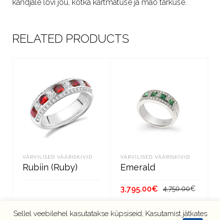
kandjale lõvi jõu, kotka kartmatuse ja mao tarkuse.
RELATED PRODUCTS
VÄRVILISED VÄÄRISKIVID
VÄRVILISED VÄÄRISKIVID
Rubiin (Ruby)
Emerald
Algne
Curre
3,795.00
€
4,750.00
€
hind
price
oli:
is:
LOE EDASI
LISA KORVI
Sellel veebilehel kasutatakse küpsiseid, Kasutamist jätkates