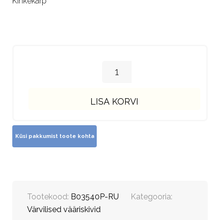
Kinkekarp
LISA KORVI
Tootekood:
B03540P-RU
Kategooria:
Värvilised vääriskivid