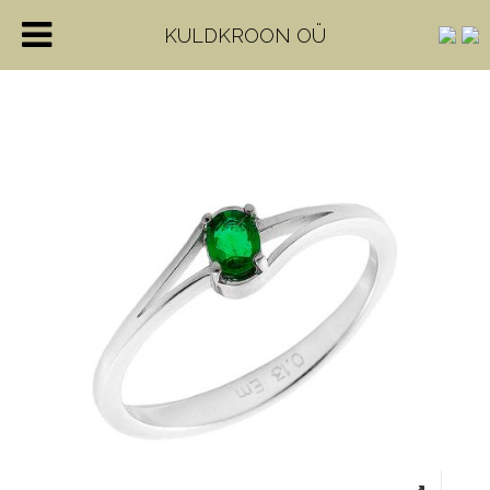
KULDKROON OÜ