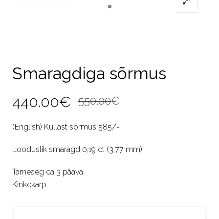
Smaragdiga sõrmus
Algne
Current
440.00
€
550.00
€
hind
price
(English) Kullast sõrmus 585/-
oli:
is:
Looduslik smaragd 0,19 ct (3,77 mm)
550.00€.
440.00€.
Tarneaeg ca 3 päava.
Kinkekarp