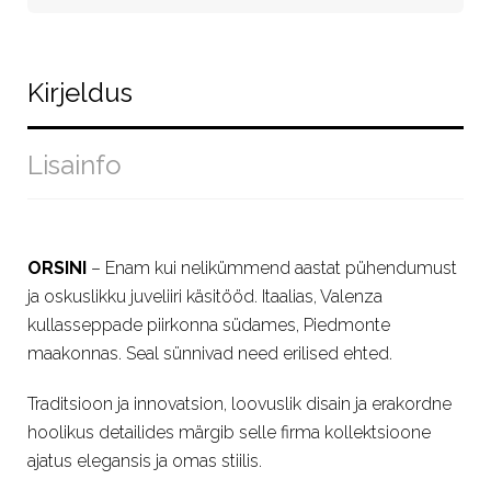
Kirjeldus
Lisainfo
ORSINI
– Enam kui nelikümmend aastat pühendumust
ja oskuslikku juveliiri käsitööd. Itaalias, Valenza
kullasseppade piirkonna südames, Piedmonte
maakonnas. Seal sünnivad need erilised ehted.
Traditsioon ja innovatsion, loovuslik disain ja erakordne
hoolikus detailides märgib selle firma kollektsioone
ajatus elegansis ja omas stiilis.