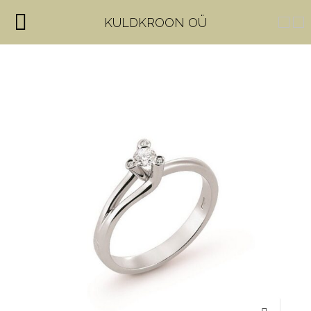
KULDKROON OÜ