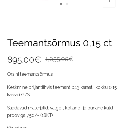
Teemantsõrmus 0,15 ct
Algne
Current
895.00
€
1,055.00
€
hind
price
Orsini teemantsõrmus
oli:
is:
Keskmine briljantlihvis teemant 0,13 karaati, kokku 0,15
1,055.00€.
895.00€.
karaati G/Si
Saadavad materjalid: valge-, kollane- ja punane kuld
prooviga 750/- (18KT)