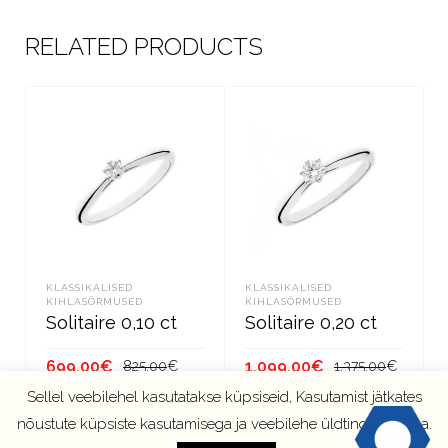
RELATED PRODUCTS
KLASSIKALISED
KLASSIKALISED
KIHLASÕRMUSED
KIHLASÕRMUSED
Solitaire 0,10 ct
Solitaire 0,20 ct
Algne
Current
Algne
Curren
699.00
€
1,099.00
€
825.00
€
1,375.00
€
hind
price
hind
price
Sellel veebilehel kasutatakse küpsiseid, Kasutamist jätkates
oli:
is:
oli:
is:
LISA KORVI
LISA KORVI
nõustute küpsiste kasutamisega ja veebilehe üldtingimustega.
825.00€.
699.00€.
1,375.
1,099.