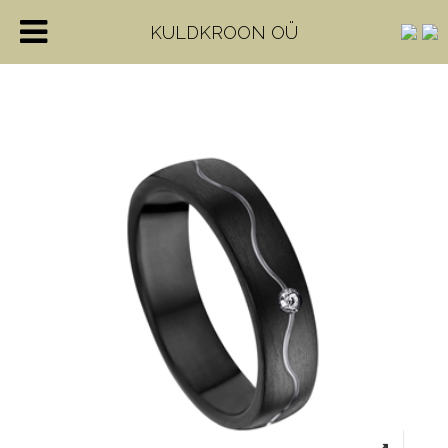
KULDKROON OÜ