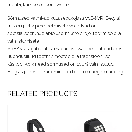
muuta, kui see on kord valmis.
Sõrmused valmivad kullasepakojasa VdB&VR (Belgia),
mis on juhtiv peretootmisettevõte. Nad on
spetsialiseerunud abielusõrmuste projekteerimisele ja
valmistamisele.
VdB&VR tagab alati silmapaistva kvaliteedi, ühendades
uuenduslikud tootmismeetodid ja traditsioonilise
käsitöö. Kõik need sõrmused on 100% valmistatud
Belgias ja nende kandmine on tõesti eluaegne nauding.
RELATED PRODUCTS