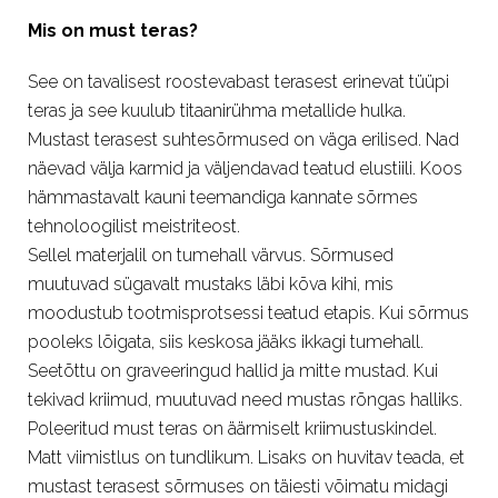
Mis on must teras?
See on tavalisest roostevabast terasest erinevat tüüpi
teras ja see kuulub titaanirühma metallide hulka.
Mustast terasest suhtesõrmused on väga erilised. Nad
näevad välja karmid ja väljendavad teatud elustiili. Koos
hämmastavalt kauni teemandiga kannate sõrmes
tehnoloogilist meistriteost.
Sellel materjalil on tumehall värvus. Sõrmused
muutuvad sügavalt mustaks läbi kõva kihi, mis
moodustub tootmisprotsessi teatud etapis. Kui sõrmus
pooleks lõigata, siis keskosa jääks ikkagi tumehall.
Seetõttu on graveeringud hallid ja mitte mustad. Kui
tekivad kriimud, muutuvad need mustas rõngas halliks.
Poleeritud must teras on äärmiselt kriimustuskindel.
Matt viimistlus on tundlikum. Lisaks on huvitav teada, et
mustast terasest sõrmuses on täiesti võimatu midagi