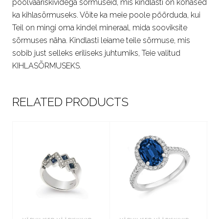
poolvääriskividega sõrmuseid, mis kindlasti on kohased
ka kihlasõrmuseks. Võite ka meie poole pöörduda, kui
Teil on mingi oma kindel mineraal, mida sooviksite
sõrmuses näha. Kindlasti leiame teile sõrmuse, mis
sobib just selleks eriliseks juhtumiks, Teie valitud
KIHLASÕRMUSEKS.
RELATED PRODUCTS