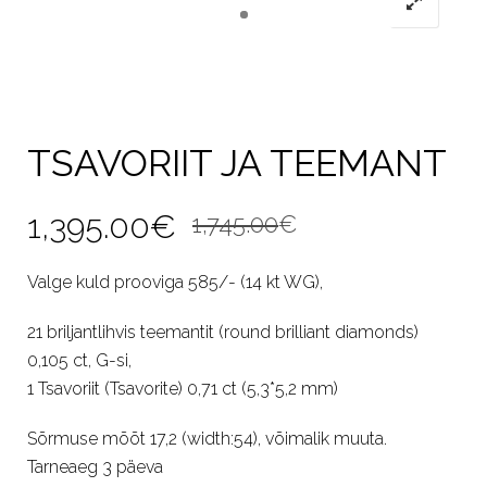
TSAVORIIT JA TEEMANT
Algne
Current
1,395.00
€
1,745.00
€
hind
price
Valge kuld prooviga 585/- (14 kt WG),
oli:
is:
21 briljantlihvis teemantit (round brilliant diamonds)
1,745.00€.
1,395.00€.
0,105 ct, G-si,
1 Tsavoriit (Tsavorite) 0,71 ct (5,3*5,2 mm)
Sõrmuse mõõt 17,2 (width:54), võimalik muuta.
Tarneaeg 3 päeva