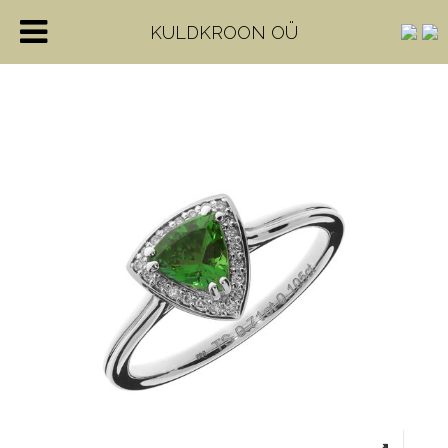
KULDKROON OÜ