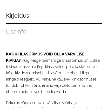
Kirjeldus
Lisainfo
KAS KIHLASÕRMUS VÕIB OLLA VÄRVILISE
KIVIGA?
Kuigi valge teemantiga kihlasõrmus on üldise
levinud arusaama järgi klassikaline, pole keskmise või
kõigi kivide valimisel ja kihlasõrmuse disainil liiga
rangeid reegleid. Kui värviline kalliskivi kihlasõrmuses
tundub rohkem Sinu ja Sinu väljavalitu sarnane, siis
ütleme meie, et see tuleb ka valida.
Pakume väga erinevaid värviliste vääris- ja