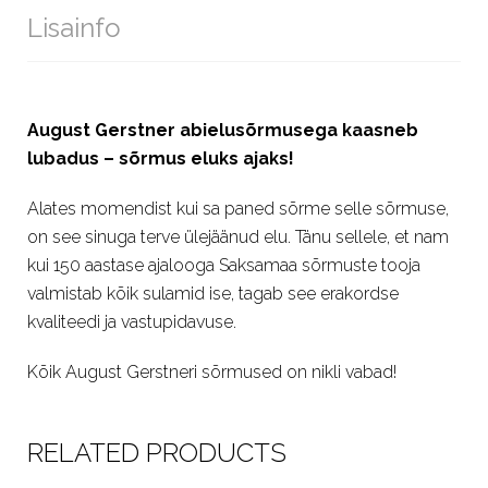
Lisainfo
August Gerstner abielusõrmusega kaasneb
lubadus – sõrmus eluks ajaks!
Alates momendist kui sa paned sõrme selle sõrmuse,
on see sinuga terve ülejäänud elu. Tänu sellele, et nam
kui 150 aastase ajalooga Saksamaa sõrmuste tooja
valmistab kõik sulamid ise, tagab see erakordse
kvaliteedi ja vastupidavuse.
Kõik August Gerstneri sõrmused on nikli vabad!
RELATED PRODUCTS