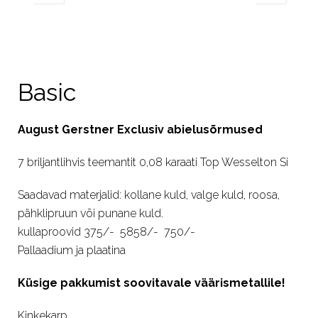
Basic
August Gerstner Exclusiv abielusõrmused
7 briljantlihvis teemantit 0,08 karaati Top Wesselton Si
Saadavad materjalid: kollane kuld, valge kuld, roosa,
pähklipruun või punane kuld.
kullaproovid 375/- 5858/- 750/-
Pallaadium ja plaatina
Küsige pakkumist soovitavale väärismetallile!
Kinkekarp