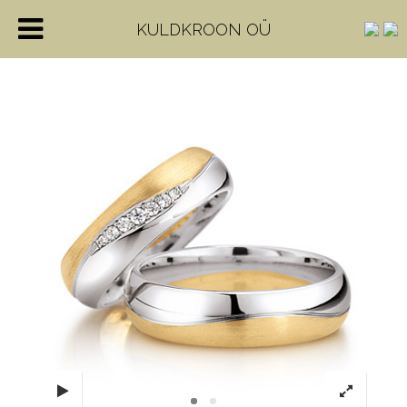
KULDKROON OÜ