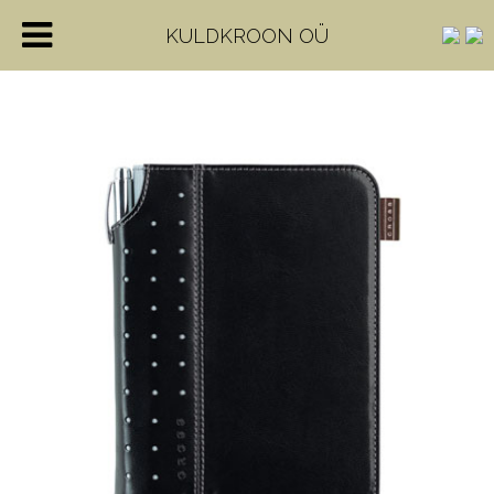
KULDKROON OÜ