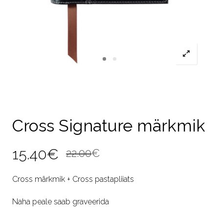
Cross Signature märkmik
Algne
Current
15.40
€
22.00
€
hind
price
Cross märkmik + Cross pastapliiats
oli:
is:
Naha peale saab graveerida
22.00€.
15.40€.