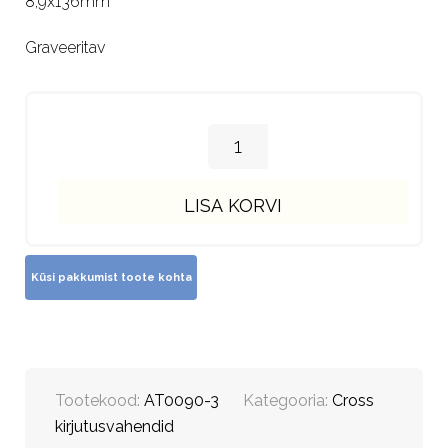
8,9x136mm
Graveeritav
LISA KORVI
Tootekood:
AT0090-3
Kategooria:
Cross
kirjutusvahendid