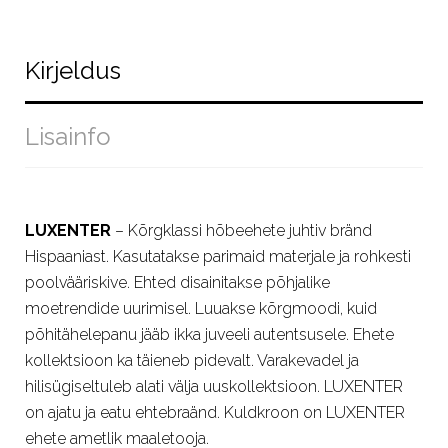
Kirjeldus
Lisainfo
LUXENTER
– Kõrgklassi hõbeehete juhtiv bränd
Hispaaniast. Kasutatakse parimaid materjale ja rohkesti
poolvääriskive. Ehted disainitakse põhjalike
moetrendide uurimisel. Luuakse kõrgmoodi, kuid
põhitähelepanu jääb ikka juveeli autentsusele. Ehete
kollektsioon ka täieneb pidevalt. Varakevadel ja
hilisügiseltuleb alati välja uuskollektsioon. LUXENTER
on ajatu ja eatu ehtebraänd. Kuldkroon on LUXENTER
ehete ametlik maaletooja.