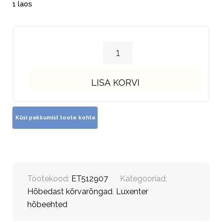
1 laos
LISA KORVI
Tootekood:
ET512907
Kategooriad:
Hõbedast kõrvarõngad
,
Luxenter
hõbeehted