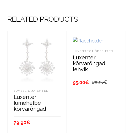
RELATED PRODUCTS
LUXENTER HÕBEEHTED
Luxenter
kõrvarõngad,
lehvik
Algne
Current
95.00
€
139.90
€
hind
price
JUVEELID JA EHTED
oli:
is:
LISA KORVI
Luxenter
139.90€.
95.00€.
lumehelbe
kõrvarõngad
79.90
€