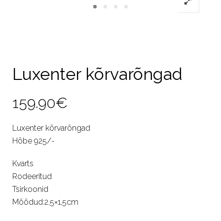
Luxenter kõrvarõngad
159.90
€
Luxenter kõrvarõngad
Hõbe 925/-
Kvarts
Rodeeritud
Tsirkoonid
Mõõdud:2,5×1,5cm