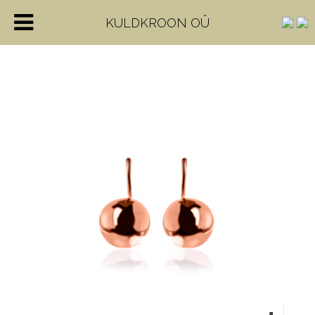
KULDKROON OÜ