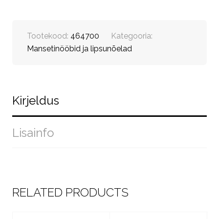
Tootekood:
464700
Kategooria:
Mansetinööbid ja lipsunõelad
Kirjeldus
Lisainfo
RELATED PRODUCTS