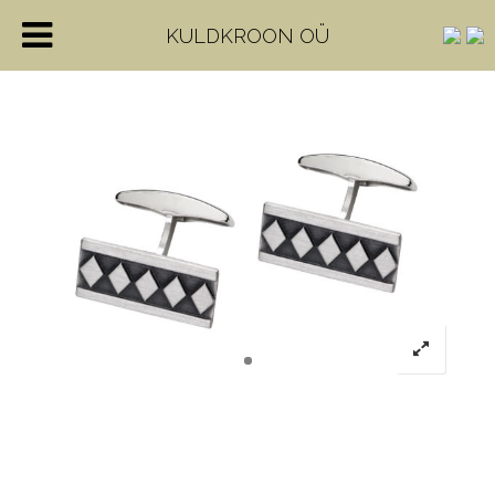
KULDKROON OÜ