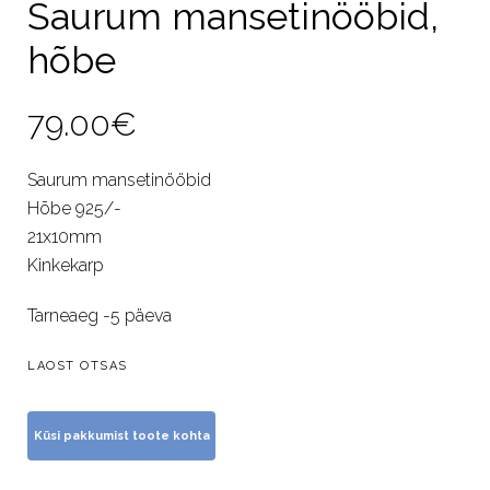
Saurum mansetinööbid,
hõbe
79.00
€
Saurum mansetinööbid
Hõbe 925/-
21x10mm
Kinkekarp
Tarneaeg -5 päeva
LAOST OTSAS