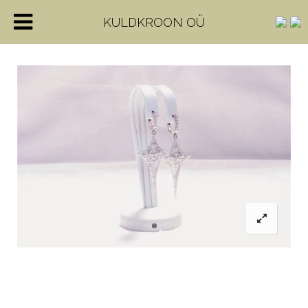
KULDKROON OÜ