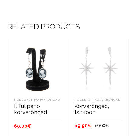
RELATED PRODUCTS
HÕBEDAST KÕRVARÕNGAD
HÕBEDAST KÕRVARÕNGAD
Il Tulipano
Kõrvarõngad,
kõrvarõngad
tsirkoon
Algne
Current
69.90
€
89.90
€
60.00
€
hind
price